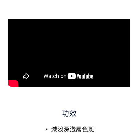
功效
· 減淡深淺層色斑