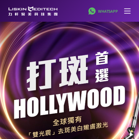
跳
WHATSAPP
至
主
要
內
容