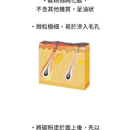
·碳粉為純化碳，
不含其他雜質，呈油狀
·微粒極細，易於滲入毛孔
·將碳粉塗於面上後，先以