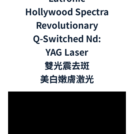
Hollywood Spectra
Revolutionary
Q-Switched Nd:
YAG Laser
雙光震去斑
美白嫩膚激光